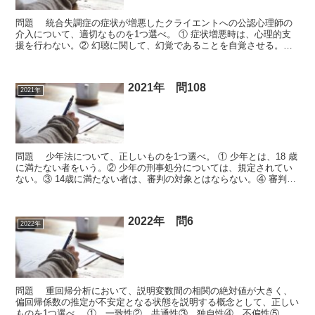
問題 統合失調症の症状が増悪したクライエントへの公認心理師の
介入について、適切なものを1つ選べ。 ① 症状増悪時は、心理的支
援を行わない。② 幻聴に関して、幻覚であることを自覚させる。③
緊張病性昏迷では、身体管理が必要となる可能性がある...
2021年 問108
2021年
問題 少年法について、正しいものを1つ選べ。 ① 少年とは、18 歳
に満たない者をいう。② 少年の刑事処分については、規定されてい
ない。③ 14歳に満たない者は、審判の対象とはならない。④ 審判に
付すべき少年とは、刑罰法令に触れる行為を行...
2022年 問6
2022年
問題 重回帰分析において、説明変数間の相関の絶対値が大きく、
偏回帰係数の推定が不安定となる状態を説明する概念として、正しい
ものを1つ選べ。 ① 一致性② 共通性③ 独自性④ 不偏性⑤ 多