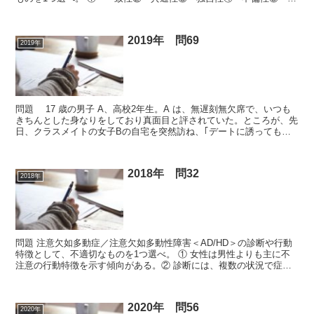
重共線性 ▼正答 正答 ⑤ 関連ページ 違う問題を解...
2019年 問69
2019年
問題 17 歳の男子 A、高校2年生。A は、無遅刻無欠席で、いつも
きちんとした身なりをしており真面目と評されていた。ところが、先
日、クラスメイトの女子Bの自宅を突然訪ね、｢デートに誘っても、
いつも『今日は用事があるから、今度またね』と言...
2018年 問32
2018年
問題 注意欠如多動症／注意欠如多動性障害＜AD/HD＞の診断や行動
特徴として、不適切なものを1つ選べ。 ① 女性は男性よりも主に不
注意の行動特徴を示す傾向がある。② 診断には、複数の状況で症状
が存在することが必要である。③ 診断には、いくつ...
2020年 問56
2020年