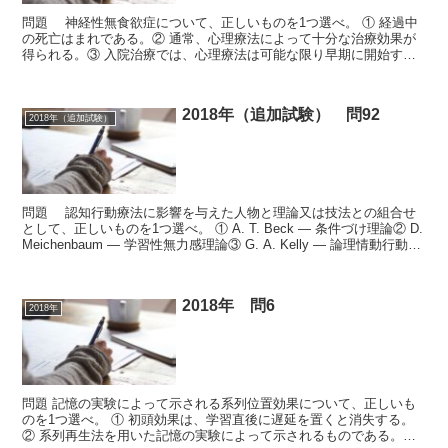
問題 神経性無食欲症について、正しいものを1つ選べ。 ① 経過中
の死亡はまれである。② 通常、心理療法によって十分な治療効果が
得られる。③ 入院治療では、心理療法は可能な限り早期に開始す
る。④ 経管栄養で体重を増やせば、その後も維持される...
2018年（追加試験） 問92
2018年（追加試験）
問題 認知行動療法に影響を与えた人物と理論又は技法との組合せ
として、正しいものを1つ選べ。 ① A. T. Beck ― 条件づけ理論② D.
Meichenbaum ― 学習性無力感理論③ G. A. Kelly ― 論理情動行動療
法④...
2018年 問6
2018年
問題 記憶の実験によって示される系列位置効果について、正しいも
のを1つ選べ。 ① 初頭効果は、学習直後に遅延を置くと消失する。
② 系列再生法を用いた記憶の実験によって示されるものである。③