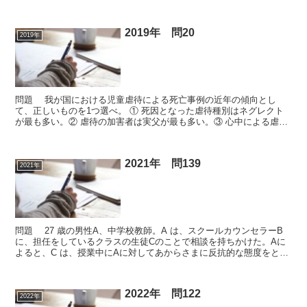
新近効果は、長期記憶に転送された情報の量を反映した...
2019年 問20
2019年
問題 我が国における児童虐待による死亡事例の近年の傾向とし
て、正しいものを1つ選べ。 ① 死因となった虐待種別はネグレクト
が最も多い。② 虐待の加害者は実父が最も多い。③ 心中による虐待
死事例における加害の背景は、｢経済的困窮｣が最も多い...
2021年 問139
2021年
問題 27 歳の男性A、中学校教師。A は、スクールカウンセラーB
に、担任をしているクラスの生徒Cのことで相談を持ちかけた。Aに
よると、C は、授業中にAに対してあからさまに反抗的な態度をとる
という。それにより、授業を中断しなければならな...
2022年 問122
2022年