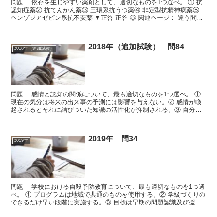
問題 依存を生じやすい薬剤として、適切なものを1つ選べ。 ① 抗
認知症薬② 抗てんかん薬③ 三環系抗うつ薬④ 非定型抗精神病薬⑤
ベンゾジアゼピン系抗不安薬 ▼正答 正答 ⑤ 関連ページ： 違う問題
を解く 次の問題を解く ランダムに問題を...
2018年（追加試験） 問84
2018年（追加試験）
問題 感情と認知の関係について、最も適切なものを1つ選べ。 ①
現在の気分は将来の出来事の予測には影響を与えない。② 感情が喚
起されるとそれに結びついた知識の活性化が抑制される。③ 自分の
気分を能動的に制御する場合は、気分一致効果は生じな...
2019年 問34
2019年
問題 学校における自殺予防教育について、最も適切なものを1つ選
べ。 ① プログラムは地域で共通のものを使用する。② 学級づくりの
できるだけ早い段階に実施する。③ 目標は早期の問題認識及び援助
希求的態度の育成である。④ いのちは大切なもので...