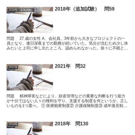
2018年（追加試験） 問59
2018年（追加試験）
問題 27 歳の女性 A、会社員。3年前から大きなプロジェクトの一
員となり、連日深夜までの勤務が続いていた。気分が沈むため少し休
みたいと上司に申し出たところ、認められなかった。徐々に不眠と食
欲不振が出現し、出勤できなくなった。1週間自宅に...
2021年 問32
2021年
問題 精神障害などにより、財産管理などの重要な判断を行う能力
が十分ではない人々の権利を守り、支援する制度を何というか、正し
いものを1つ選べ。 ① 医療観察制度② 介護保険制度③ 成年後見制度
④ 障害者扶養共済制度⑤ 生活福祉資金貸付制度 ...
2018年 問130
2018年