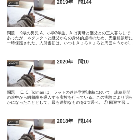
2019年 問144
2019年
問題 9歳の男児 A、小学2年生。A は実母と継父との三人暮らしで
あったが、ネグレクトと継父からの身体的虐待のため、児童相談所に
一時保護された。入所当初は、いつもきょろきょろと周囲をうかがっ
ていて落ち着かず、夜は悪夢でうなされることが多か...
2020年 問10
2020年
問題 E. C. Tolman は、ラットの迷路学習訓練において、訓練期間
の途中から餌報酬を導入する実験を行っている。この実験により明ら
かになったこととして、最も適切なものを1つ選べ。 ① 回避学習②
観察学習③ 初期学習④ 潜在学習⑤ ...
2018年 問144
2018年