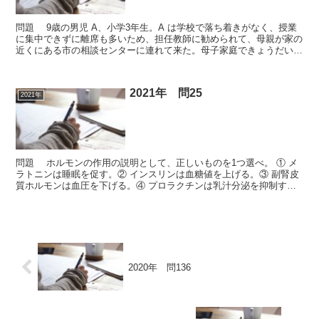
問題 9歳の男児 A、小学3年生。A は学校で落ち着きがなく、授業
に集中できずに離席も多いため、担任教師に勧められて、母親が家の
近くにある市の相談センターに連れて来た。母子家庭できょうだいは
ない。3回目の面談には、A が一人で来所した。A...
2021年 問25
2021年
問題 ホルモンの作用の説明として、正しいものを1つ選べ。 ① メ
ラトニンは睡眠を促す。② インスリンは血糖値を上げる。③ 副腎皮
質ホルモンは血圧を下げる。④ プロラクチンは乳汁分泌を抑制す
る。⑤ 抗利尿ホルモンは血中のナトリウム濃度を上げ...
2020年 問136