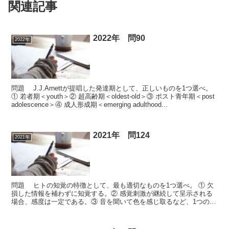
関連記事
2022年 問90
2022年
問題 J.J.Arnettが提唱した発達期として、正しいものを1つ選べ。
① 若者期＜youth＞② 超高齢期＜oldest-old＞③ ポスト青年期＜post
adolescence＞④ 成人形成期＜emerging adulthood...
2021年 問124
2021年
問題 ヒトの知覚の特徴として、最も適切なものを1つ選べ。 ① 欠
損した情報を補わずに知覚する。② 感覚刺激が継続して呈示される
場合、感度は一定である。③ 音を聞いて色を感じ取るなど、1つの物
理的刺激によって複数の感覚知覚が生じることがある...