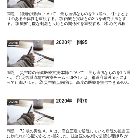
問題 認知心理学について、最も適切なものを1つ選べ。 ① まとま
りのある全体性を重視する。② 内観と実験との2つを研究手法とす
る。③ 観察可能な刺激と反応との関係性を重視する。④ 心的過程は
情報処理過程であるという考え方に基づく。⑤ 心理...
2020年 問95
2020年
問題 災害時の保健医療支援体制について、最も適切なものを1つ選
べ。 ① 災害派遣精神医療チーム＜DPAT＞は、都道府県医師会によ
って組織される。② 災害拠点病院は、高度の医療を提供できる400
床以上の病院の中から厚生労働省が指定する。③...
2020年 問70
2020年
問題 72 歳の男性 A。A は、高血圧症で通院している病院の担当医
に物忘れが心配であると相談した。担当医の依頼で公認心理師 B が