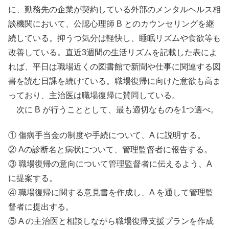
に、勤務先の企業が契約している外部のメンタルヘルス相
談機関において、公認心理師 B とのカウンセリングを継
続している。抑うつ気分は軽快し、睡眠リズムや食欲等も
改善している。直近3週間の生活リズムを記載した表によ
れば、平日は職場近くの図書館で新聞や仕事に関連する図
書を読む日課を続けている。職場復帰に向けた意欲も高ま
っており、主治医は職場復帰に賛同している。
次に B が行うこととして、最も適切なものを1つ選べ。
① 傷病手当金の制度や手続について、A に説明する。
② Aの診断名と病状について、管理監督者に報告する。
③ 職場復帰の意向について管理監督者に伝えるよう、A
に提案する。
④ 職場復帰に関する意見書を作成し、A を通して管理監
督者に提出する。
⑤ A の主治医と相談しながら職場復帰支援プランを作成