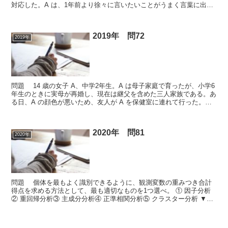
対応した。A は、1年前より徐々に言いたいことがうまく言葉に出せ
ず、物の名前が出てこなくなった。しかし、日...
2019年 問72
2019年
問題 14 歳の女子 A、中学2年生。A は母子家庭で育ったが、小学6
年生のときに実母が再婚し、現在は継父を含めた三人家族である。あ
る日、A の顔色が悪いため、友人が A を保健室に連れて行った。養
護教諭が A から話を聞いたところ、A ...
2020年 問81
2020年
問題 個体を最もよく識別できるように、観測変数の重みつき合計
得点を求める方法として、最も適切なものを1つ選べ。 ① 因子分析
② 重回帰分析③ 主成分分析④ 正準相関分析⑤ クラスター分析 ▼正
答 正答 ③ 関連ページ： 違う問題を解く 次...