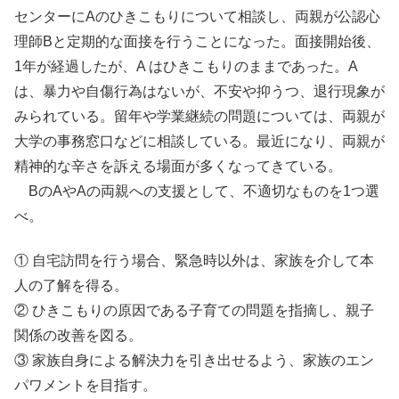
センターにAのひきこもりについて相談し、両親が公認心
理師Bと定期的な面接を行うことになった。面接開始後、
1年が経過したが、A はひきこもりのままであった。A
は、暴力や自傷行為はないが、不安や抑うつ、退行現象が
みられている。留年や学業継続の問題については、両親が
大学の事務窓口などに相談している。最近になり、両親が
精神的な辛さを訴える場面が多くなってきている。
BのAやAの両親への支援として、不適切なものを1つ選
べ。
① 自宅訪問を行う場合、緊急時以外は、家族を介して本
人の了解を得る。
② ひきこもりの原因である子育ての問題を指摘し、親子
関係の改善を図る。
③ 家族自身による解決力を引き出せるよう、家族のエン
パワメントを目指す。