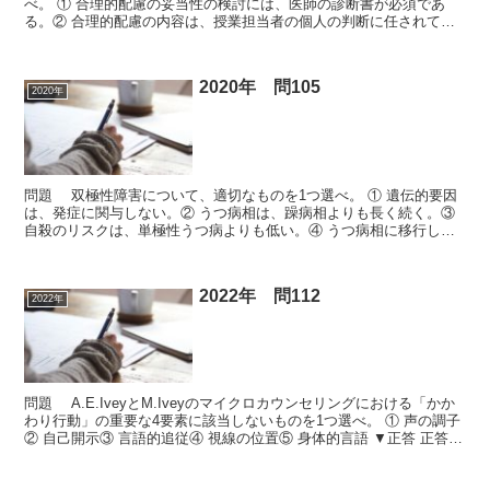
べ。 ① 合理的配慮の妥当性の検討には、医師の診断書が必須であ
る。② 合理的配慮の内容は、授業担当者の個人の判断に任されてい
る。③ 合理的配慮は学生の保護者又は保証人の申出によっ...
2020年 問105
2020年
問題 双極性障害について、適切なものを1つ選べ。 ① 遺伝的要因
は、発症に関与しない。② うつ病相は、躁病相よりも長く続く。③
自殺のリスクは、単極性うつ病よりも低い。④ うつ病相に移行した
ら、気分安定薬を中止する。⑤ 気分の変動に伴って...
2022年 問112
2022年
問題 A.E.IveyとM.Iveyのマイクロカウンセリングにおける「かか
わり行動」の重要な4要素に該当しないものを1つ選べ。 ① 声の調子
② 自己開示③ 言語的追従④ 視線の位置⑤ 身体的言語 ▼正答 正答
② 関連ページ 違う問題を解...