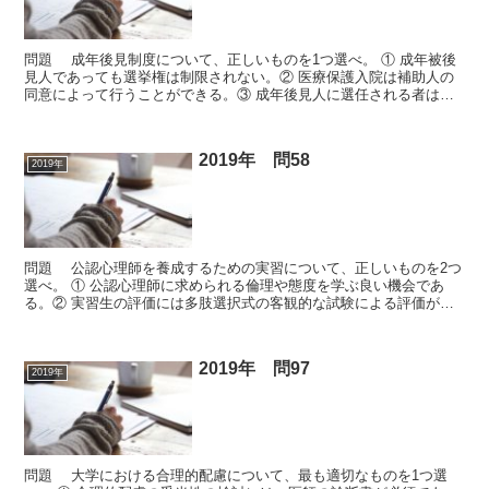
問題 成年後見制度について、正しいものを1つ選べ。 ① 成年被後
見人であっても選挙権は制限されない。② 医療保護入院は補助人の
同意によって行うことができる。③ 成年後見人に選任される者は、
弁護士又は司法書士に限られる。④ 法定後見は簡易裁...
2019年 問58
2019年
問題 公認心理師を養成するための実習について、正しいものを2つ
選べ。 ① 公認心理師に求められる倫理や態度を学ぶ良い機会であ
る。② 実習生の評価には多肢選択式の客観的な試験による評価が適
している。③ 実習に先立って目標を明示し、実習指導者...
2019年 問97
2019年
問題 大学における合理的配慮について、最も適切なものを1つ選