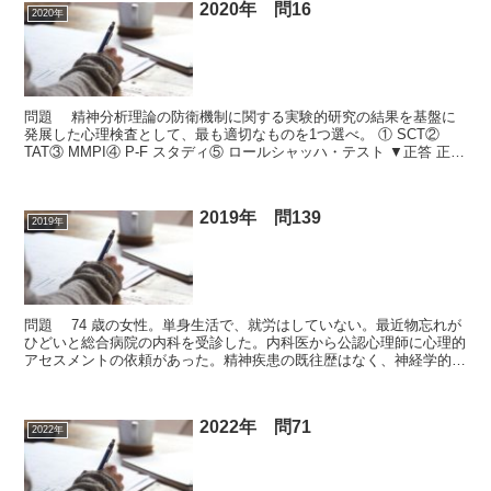
2020年 問16
2020年
問題 精神分析理論の防衛機制に関する実験的研究の結果を基盤に
発展した心理検査として、最も適切なものを1つ選べ。 ① SCT②
TAT③ MMPI④ P-F スタディ⑤ ロールシャッハ・テスト ▼正答 正答
④ 関連ページ SCT、MMPI...
2019年 問139
2019年
問題 74 歳の女性。単身生活で、就労はしていない。最近物忘れが
ひどいと総合病院の内科を受診した。内科医から公認心理師に心理的
アセスメントの依頼があった。精神疾患の既往歴はなく、神経学的異
常もみられない。以前から高血圧症を指摘されていたが...
2022年 問71
2022年