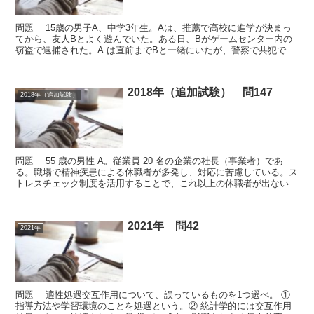
問題 15歳の男子A、中学3年生。Aは、推薦で高校に進学が決まっ
てから、友人Bとよく遊んでいた。ある日、Bがゲームセンター内の
窃盗で逮捕された。A は直前までBと一緒にいたが、警察で共犯では
ないと認められた。動揺していたAは教師の勧めで、...
2018年（追加試験） 問147
2018年（追加試験）
問題 55 歳の男性 A。従業員 20 名の企業の社長（事業者）であ
る。職場で精神疾患による休職者が多発し、対応に苦慮している。ス
トレスチェック制度を活用することで、これ以上の休職者が出ないよ
うにしたいと、相談室の公認心理師 B に相談に...
2021年 問42
2021年
問題 適性処遇交互作用について、誤っているものを1つ選べ。 ①
指導方法や学習環境のことを処遇という。② 統計学的には交互作用