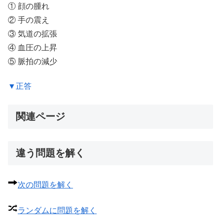
① 顔の腫れ
② 手の震え
③ 気道の拡張
④ 血圧の上昇
⑤ 脈拍の減少
▼正答
関連ページ
違う問題を解く
次の問題を解く
ランダムに問題を解く