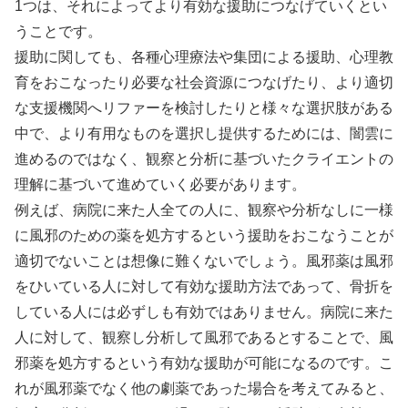
1つは、それによってより有効な援助につなげていくとい
うことです。
援助に関しても、各種心理療法や集団による援助、心理教
育をおこなったり必要な社会資源につなげたり、より適切
な支援機関へリファーを検討したりと様々な選択肢がある
中で、より有用なものを選択し提供するためには、闇雲に
進めるのではなく、観察と分析に基づいたクライエントの
理解に基づいて進めていく必要があります。
例えば、病院に来た人全ての人に、観察や分析なしに一様
に風邪のための薬を処方するという援助をおこなうことが
適切でないことは想像に難くないでしょう。風邪薬は風邪
をひいている人に対して有効な援助方法であって、骨折を
している人には必ずしも有効ではありません。病院に来た
人に対して、観察し分析して風邪であるとすることで、風
邪薬を処方するという有効な援助が可能になるのです。こ
れが風邪薬でなく他の劇薬であった場合を考えてみると、