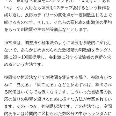
「大」反応なら刺激を1ステップ下げ、「見えない」ある
いは「小」反応なら刺激を1ステップあげるという操作を
繰り返し、反応カテゴリーの変化点が一定回数生じるまで
続けるものです。そして、それらの変化点の刺激値の平均
をもって刺激閾や主観的等価点などとします。
恒常法は、調整法や極限法のように刺激を系統的に変化し
ないで、あらかじめきめられた数段階の刺激値をランダム
順に20～100回提示し、各刺激に対する被験者の判断を求
めるという方法です。
極限法や恒常法などで刺激閾を測定する場合、被験者がつ
ねに「見える」「聞こえる」などと反応すれば、算出され
る閾値はいくらでも低くなります。こういった被験者の反
応の偏りの影響を避けるために様々な方法が考案されてい
ます。その一つが、強制選択法です。この方法では、空間
的あるいは時間的に区切られた数区分の中からランダムに