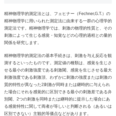
精神物理学的測定法とは、フェヒナー（Fechner,G.T.）の
精神物理学に用いられた測定法に由来する一群の心理学的
測定法です。精神物理学では、刺激の物理的性質と、その
刺激によって生じる感覚・知覚などの心理的過程との量的
関係を研究します。
精神物理学的測定法の基本手続きは、刺激を与え反応を観
測するといったものです。測定値の種類は、感覚を生じさ
せる最小の刺激強度である刺激閾、感覚を生じさせる最大
刺激強度である刺激頂、わずかに刺激の強度または刺激の
質的特性が異なった2刺激が同時または継時的に与えられ
た場合にそれを感覚的に区別できる最小の刺激差である弁
別閾、2つの刺激を同時または継時的に提示した場合にあ
る感覚特性に関して両者が等しいと判断される（あるいは
区別できない）主観的等価点などがあります。