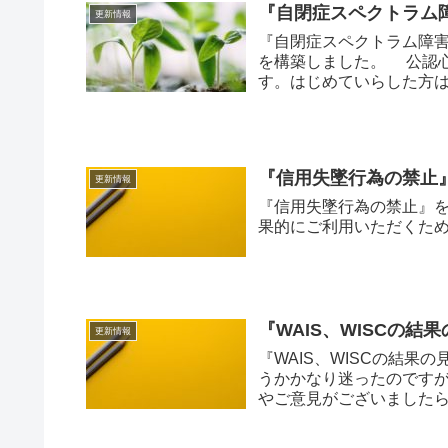
『自閉症スペクトラム
更新情報
『自閉症スペクトラム障
を構築しました。 公認
す。はじめていらした方
方』もご参照くださ...
『信用失墜行為の禁止
更新情報
『信用失墜行為の禁止』を
果的にご利用いただくた
『WAIS、WISCの
更新情報
『WAIS、WISCの結
うかかなり迷ったのです
やご意見がございました
また、...