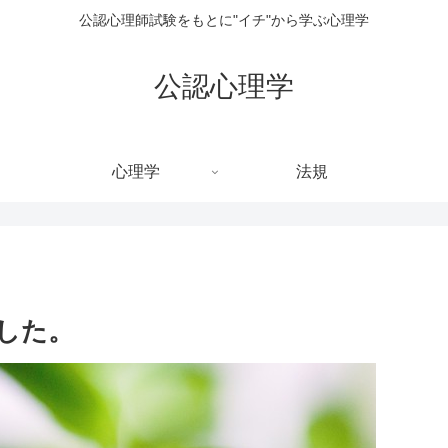
公認心理師試験をもとに"イチ"から学ぶ心理学
公認心理学
心理学
法規
した。