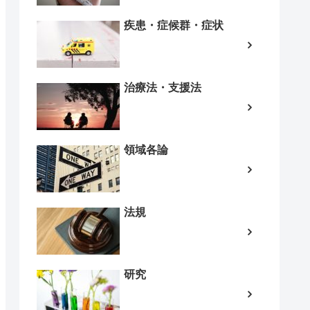
疾患・症候群・症状
治療法・支援法
領域各論
法規
研究