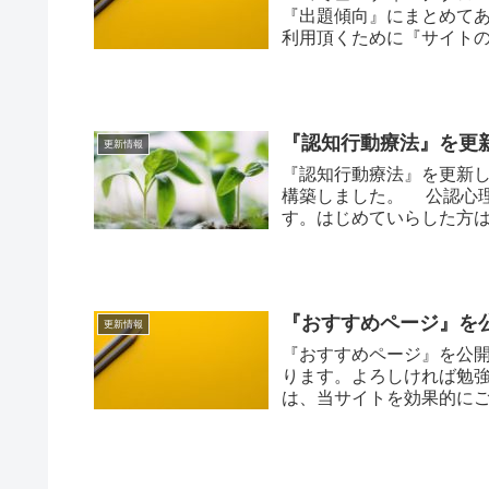
『出題傾向』にまとめて
利用頂くために『サイト
『認知行動療法』を更
更新情報
『認知行動療法』を更新
構築しました。 公認心
す。はじめていらした方
方』もご参照ください...
『おすすめページ』を
更新情報
『おすすめページ』を公
ります。よろしければ勉強
は、当サイトを効果的に
さい。