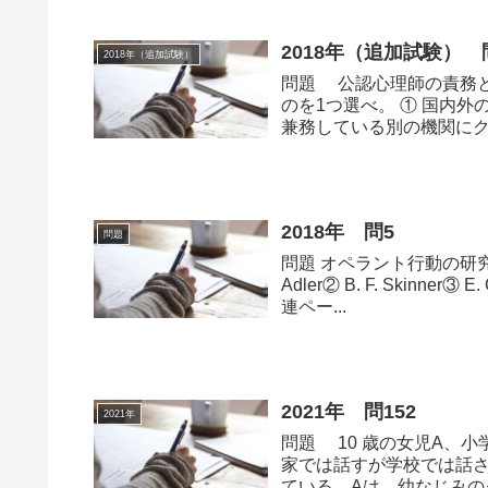
2018年（追加試験） 問
2018年（追加試験）
問題 公認心理師の責務
のを1つ選べ。 ① 国内
兼務している別の機関にク
受けた場...
2018年 問5
問題
問題 オペラント行動の研究
Adler② B. F. Skinner③ E
連ペー...
2021年 問152
2021年
問題 10 歳の女児A、
家では話すが学校では話
ている。Aは、幼なじみ