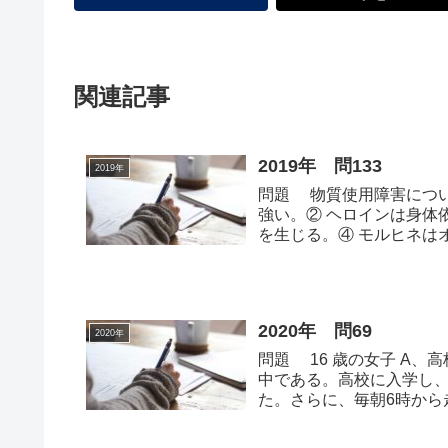
関連記事
2019年 問133
2019年
問題 物質使用障害につい
強い。② ヘロインは身体
を生じる。④ モルヒネはオ
チ...
2020年 問69
2020年
問題 16 歳の女子 A、
中である。高校に入学し
た。さらに、毎朝6時から
か...