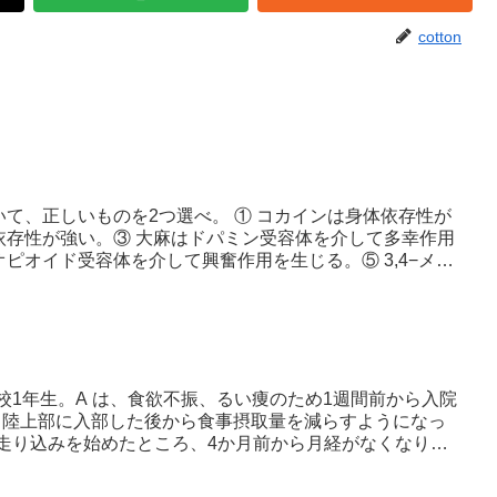
cotton
て、正しいものを2つ選べ。 ① コカインは身体依存性が
依存性が強い。③ 大麻はドパミン受容体を介して多幸作用
ピオイド受容体を介して興奮作用を生じる。⑤ 3,4−メ
高校1年生。A は、食欲不振、るい痩のため1週間前から入院
、陸上部に入部した後から食事摂取量を減らすようになっ
走り込みを始めたところ、4か月前から月経がなくなり、1