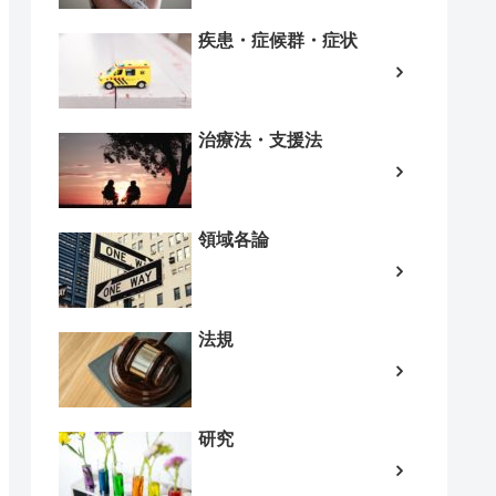
疾患・症候群・症状
治療法・支援法
領域各論
法規
研究