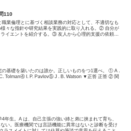
110
と職業倫理とに基づく相談業務の対応として、不適切なも
外の様々な指針や研究結果を実践的に取り入れる。② 自分が
ライエントを紹介する。③ 友人から心理的支援の依頼を
の基礎を築いたのは誰か。正しいものをつ1選べ。 ① A .
. C. Tolman④ I. P. Pavlov⑤ J . B. Watson ▼正答 正答 ② 関
小学4年生。A は、自己主張の強い姉と弟に挟まれて育ち、
さない。医療機関では言語機能に異常はないと診断を受け
のクラスメイトに対しては仕草や筆談で意思を伝えることが