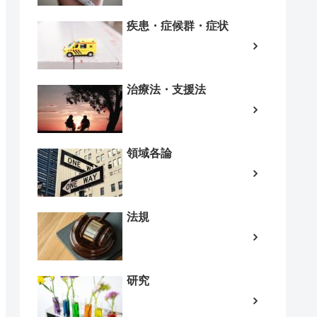
疾患・症候群・症状
治療法・支援法
領域各論
法規
研究