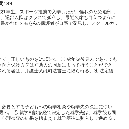
139
、高校1年生。スポーツ推薦で入学したが、怪我のため退部し
く、退部以降はクラスで孤立し、最近欠席も目立つように
と書かれたメモをAの保護者が自宅で発見し、スクールカウ
て、正しいものを1つ選べ。 ① 成年被後見人であっても
 医療保護入院は補助人の同意によって行うことができ
される者は、弁護士又は司法書士に限られる。④ 法定後見
を必要とする子どもへの就学相談や就学先の決定につい
選べ。 ① 就学相談を経て決定した就学先は、就学後も固
、心理検査の結果を踏まえて就学基準に照らして進める。