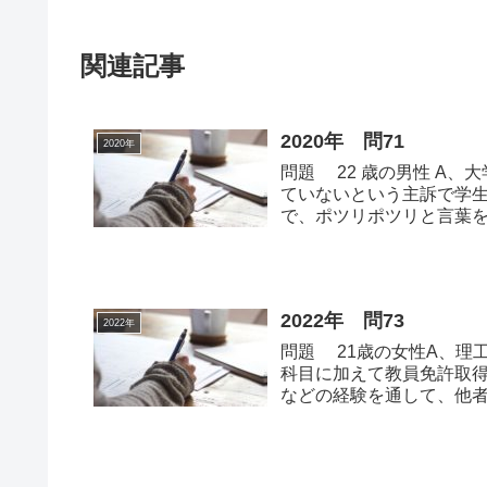
関連記事
2020年 問71
2020年
問題 22 歳の男性 A、
ていないという主訴で学
で、ポツリポツリと言葉を
ず...
2022年 問73
2022年
問題 21歳の女性A、理
科目に加えて教員免許取
などの経験を通して、他
気が付いたた...