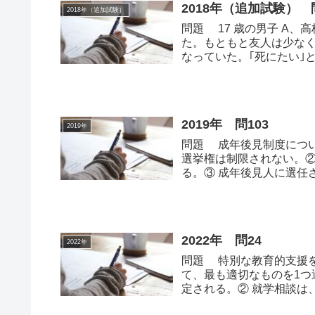
2018年（追加試験） 問
2018年（追加試験）
問題 17 歳の男子 A
た。もともと友人は少な
なっていた。｢死にたい｣
ンセラ...
2019年 問103
2019年
問題 成年後見制度につい
選挙権は制限されない。②
る。③ 成年後見人に選任
は簡易裁...
2022年 問24
2022年
問題 特別な教育的支援
て、最も適切なものを1つ
定される。② 就学相談は
③ 就学相談...