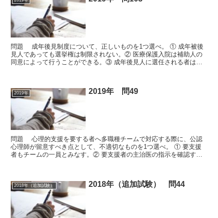
2019年
問題 成年後見制度について、正しいものを1つ選べ。 ① 成年被後
見人であっても選挙権は制限されない。② 医療保護入院は補助人の
同意によって行うことができる。③ 成年後見人に選任される者は、
弁護士又は司法書士に限られる。④ 法定後見は簡易裁...
2019年 問49
2019年
問題 心理的支援を要する者へ多職種チームで対応する際に、公認
心理師が留意すべき点として、不適切なものを1つ選べ。 ① 要支援
者もチームの一員とみなす。② 要支援者の主治医の指示を確認す
る。③ 多重関係に留意しながら関連分野の関係者と連絡を...
2018年（追加試験） 問44
2018年（追加試験）