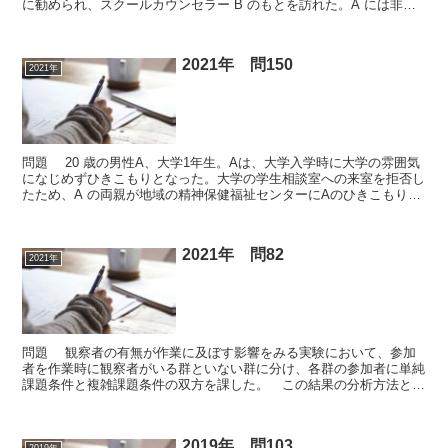
に勧められ、スクールカウンセラー B のもとを訪れた。A には非行
前歴はなく、無免許運転についてしきりに｢友...
2021年 問150
2021年
問題 20 歳の男性A、大学1年生。Aは、大学入学時に大学の雰囲気
になじめずひきこもりとなった。大学の学生相談室への来室を拒否し
たため、A の両親が地域の精神保健福祉センターにAのひきこもりに
ついて相談し、両親が公認心理師Bと定期的な面接...
2021年 問82
2021年
問題 観察者の有無が作業に及ぼす影響をみる実験において、参加
者を作業時に観察者がいる群といない群に分け、各群の参加者に単純
課題条件と複雑課題条件の双方を課した。 この結果の分析方法とし
て、最も適切なものを1つ選べ。 ① 2要因混合分散分析...
2019年 問103