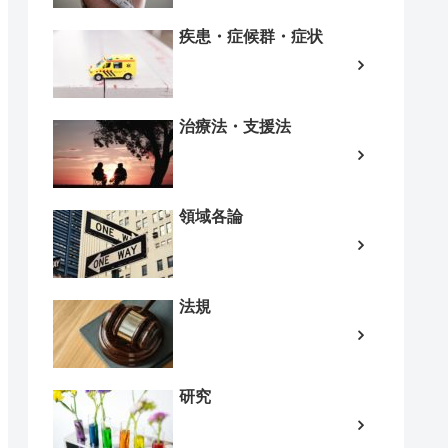
疾患・症候群・症状
治療法・支援法
領域各論
法規
研究