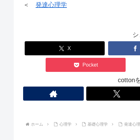
＜
発達心理学
シ
X
Pocket
cott
ホーム
心理学
基礎心理学
発達心