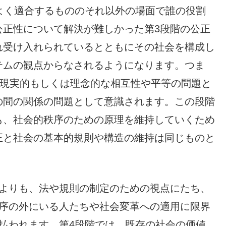
よく適合するもののそれ以外の場面で誰の役割
公正性について解決が難しかった第3段階の公正
れ受け入れられているとともにその社会を構成し
テムの観点からなされるようになります。つま
の現実的もしくは理念的な相互性や平等の問題と
の間の関係の問題として意識されます。この段階
も、社会的秩序のための原理を維持していくため
正と社会の基本的規則や構造の維持は同じものと
よりも、法や規則の制定のための視点にたち、
秩序の外にいる人たちや社会変革への適用に限界
払われます。第4段階では、既存の社会の価値