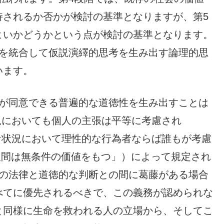
持されるか否かが検討の基準となりますが、第5
よいかどうかという点が検討の基準となります。
性を統合して仮説演繹的思考を生み出す論理的思
います。
が同意できる普遍的な道徳性を生み出すことは
況においても個人の主張は平等に考慮され
な状況において理性的な行為者ならば誰もが考慮
人間は無条件の価値をもつ」）によって規定され
定の法律と道徳的な判断との間に葛藤がある場合
べてに優先されるべきで、この義務が認められな
と同様に生命を救われる人の立場から、そしてこ