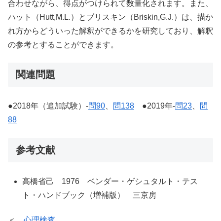
合わせながら、得点がつけられて数量化されます。また、
ハット（Hutt,M.L.）とブリスキン（Briskin,G.J.）は、描か
れ方からどういった解釈ができるかを研究しており、解釈
の参考とすることができます。
関連問題
●2018年（追加試験）-
問90
、
問138
●2019年-
問23
、
問
88
参考文献
高橋省己 1976 ベンダー・ゲシュタルト・テス
ト・ハンドブック（増補版） 三京房
＜
心理検査