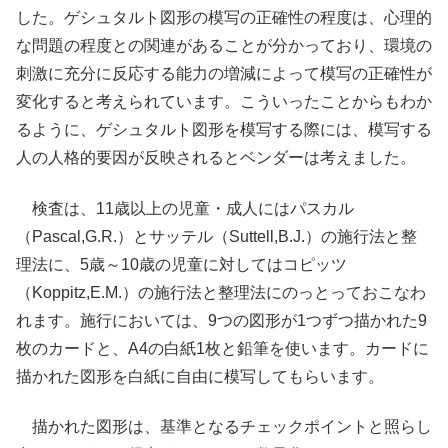
した。ゲシュタルト図形の模写の正確性の程度は、心理的
な問題の程度との関連があることが分かっており、環境の
刺激に充分に反応する能力の増減によって模写の正確性が
変化すると考えられています。こういったことからもわか
るように、ゲシュタルト図形を模写する際には、模写する
人の人格的要因が反映されるとベンダーは考えました。
検査は、11歳以上の児童・成人にはパスカル
（Pascal,G.R.）とサッテル（Suttell,B.J.）の施行法と整
理法に、5歳～10歳の児童に対してはコピッツ
（Koppitz,E.M.）の施行法と整理法にのっとっておこなわ
れます。施行においては、9つの図形が1つずつ描かれた9
枚のカードと、A4の白紙1枚と鉛筆を使います。カードに
描かれた図形を白紙に自由に模写してもらいます。
描かれた図形は、基準となるチェックポイントと照らし