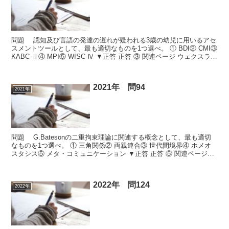
問題 認知及び言語の発達の遅れが疑われる3歳の幼児に用いるアセ
スメントツールとして、最も適切なものを1つ選べ。 ① BDI② CMI③
KABC-Ⅱ④ MPI⑤ WISC-Ⅳ ▼正答 正答 ③ 関連ページ ウェクスラー
式知能検査、精神症状...
2021年 問94
2021年
問題 G.Batesonの二重拘束理論に関連する概念として、最も適切
なものを1つ選べ。 ① 三角関係② 両親連合③ 世代間境界④ ホメオ
スタシス⑤ メタ・コミュニケーション ▼正答 正答 ⑤ 関連ページ：
違う問題を解く 次の問題を解く ...
2022年 問124
2022年