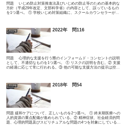
問題 いじめ防止対策推進法及びいじめの防止等のための基本的な
方針（平成29年改定、文部科学省）の内容として、誤っているもの
を1つ選べ。 ① 学校いじめ対策組織に、スクールカウンセラーが参
画する。② 学校は、学校いじめ防止プログラムやいじめ...
2022年 問116
2022年
問題 心理的な支援を行う際のインフォームド・コンセントの説明
として、不適切なものを1つ選べ。 ① リスクの説明を含む。② 支援
の経過に応じて常に行われる。③ 他の可能な支援方法の提示は控え
る。④ 文書だけではなく、口頭のみによる説明もある...
2018年 問54
2018年
問題 緩和ケアについて、正しいものを2つ選べ。 ① 終末期医療への
人的資源の重点配備が進められている。② 精神症状、社会経済的問
題、心理的問題及びスピリチュアルな問題の4つを対象にしている。
③ 我が国の緩和ケアは、がん対策基本法とがん対策推...