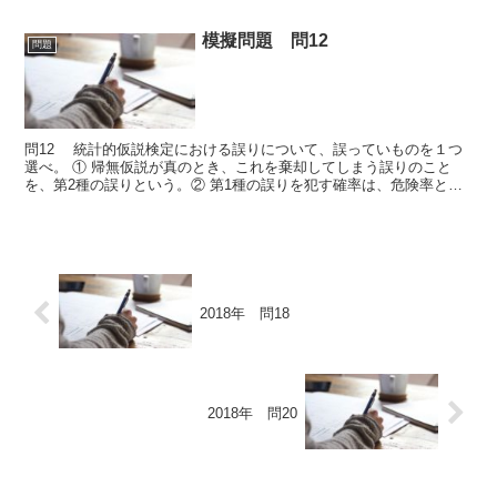
模擬問題 問12
問題
問12 統計的仮説検定における誤りについて、誤っていものを１つ
選べ。 ① 帰無仮説が真のとき、これを棄却してしまう誤りのこと
を、第2種の誤りという。② 第1種の誤りを犯す確率は、危険率とも
呼ばれる。③ 帰無仮説が偽のとき、これを採択する誤...
2018年 問18
2018年 問20