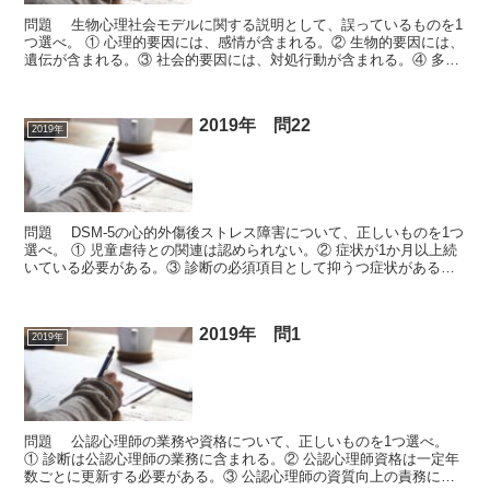
問題 生物心理社会モデルに関する説明として、誤っているものを1
つ選べ。 ① 心理的要因には、感情が含まれる。② 生物的要因には、
遺伝が含まれる。③ 社会的要因には、対処行動が含まれる。④ 多職
種連携の枠組みとして用いられる。⑤ 生物医学モ...
2019年 問22
2019年
問題 DSM-5の心的外傷後ストレス障害について、正しいものを1つ
選べ。 ① 児童虐待との関連は認められない。② 症状が1か月以上続
いている必要がある。③ 診断の必須項目として抑うつ症状がある。
④ 眼球運動による脱感作と再処理法の治療効果...
2019年 問1
2019年
問題 公認心理師の業務や資格について、正しいものを1つ選べ。
① 診断は公認心理師の業務に含まれる。② 公認心理師資格は一定年
数ごとに更新する必要がある。③ 公認心理師の資質向上の責務につ