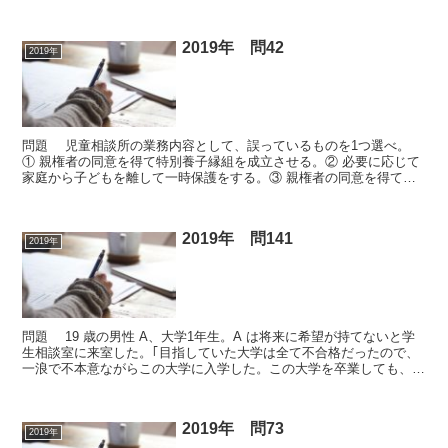
いて、罰則が規定されている。④ 公認心理師が業務を...
2019年 問42
2019年
問題 児童相談所の業務内容として、誤っているものを1つ選べ。
① 親権者の同意を得て特別養子縁組を成立させる。② 必要に応じて
家庭から子どもを離して一時保護をする。③ 親権者の同意を得て児
童福祉施設に子どもを入所させる。④ 子どもに関する...
2019年 問141
2019年
問題 19 歳の男性 A、大学1年生。A は将来に希望が持てないと学
生相談室に来室した。｢目指していた大学は全て不合格だったので、
一浪で不本意ながらこの大学に入学した。この大学を卒業しても、名
の知れた企業には入れないし、就職できてもずっと...
2019年 問73
2019年