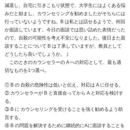
減退し、自宅に引きこもり状態で、大学生にはよくある悩
みだと励まし、カウンセリングを勧めましたがそちらには
行っていないようですね。B は私とは話せるようで、何回
か面談しています。今日の面談では思い詰めた表情だった
ので、自殺の可能性を考え不安になりました。後日また面
談することについて B は了承していますが、教員として
どうしたら良いでしょうか。 ｣
このときのカウンセラーの A への対応として、最も適
切なものを1つ選べ。
① B の 自殺の危険性は低いと伝え、対応は A に任せる。
② カウンセラーが B と直接会ってから A と対応を検討す
る。
③ B に カウンセリングを受けることを強く勧めるよう助
言する。
④ B の問題を解決するために継続的にAに面談することを