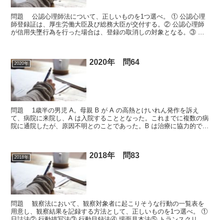
問題 公認心理師法について、正しいものを1つ選べ。 ① 公認心理
師登録証は、厚生労働大臣及び総務大臣が交付する。② 公認心理師
が信用失墜行為を行った場合は、登録の取消しの対象となる。③ 公
認心理師登録証は、公認心理師試験に合格することで自...
2020年 問64
2020年
問題 1歳半の男児 A。母親 B が A の高熱とけいれん発作を訴え
て、病院に来院し、A は入院することとなった。これまでに複数の病
院に通院したが、原因不明とのことであった。B は治療に協力的で献
身的に付き添っていたが、通常の治療をしても...
2018年 問83
2018年
問題 観察法において、観察対象者に起こりそうな行動の一覧表を
用意し、観察結果を記録する方法として、正しいものを1つ選べ。 ①
日誌法② 行動描写法③ 行動目録法④ 場面見本法⑤ トランスクリプ