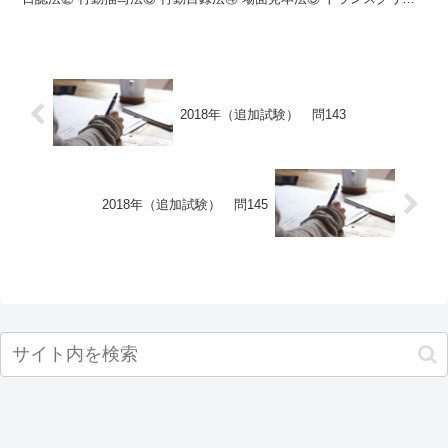
ト ▼正答 正答 ③ 関連ページ：観察法 違う...
2018年（追加試験） 問143
2018年（追加試験） 問145