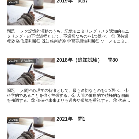
2019年 問37
2019年
問題 メタ記憶的活動のうち、記憶モニタリング（メタ認知的モニ
タリング）の下位過程として、不適切なものを1つ選べ。 ① 保持過
程② 確信度判断③ 既知感判断④ 学習容易性判断⑤ ソースモニタリ
ング判断 ▼正答 正答 ① 関連ページ： 違う問...
2018年（追加試験） 問80
2018年（追加試験）
問題 人間性心理学の特徴として、最も適切なものを1つ選べ。 ①
科学的であることを強く主張する。② 人間の健康的で積極的な側面
を強調する。③ 価値や未来よりも過去や環境を重視する。④ 代表的
なものとしてアフォーダンス理論がある。⑤ 動物と...
2021年 問1
2021年