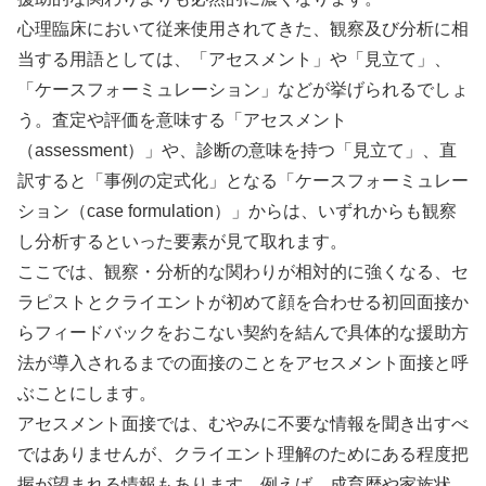
心理臨床において従来使用されてきた、観察及び分析に相
当する用語としては、「アセスメント」や「見立て」、
「ケースフォーミュレーション」などが挙げられるでしょ
う。査定や評価を意味する「アセスメント
（assessment）」や
、診断の意味を持つ「見立て」、直
訳すると「事例の定式化」となる「ケースフォーミュレー
ション（case formulation）」からは、いずれからも観察
し分析するといった要素が見て取れます。
ここでは、観察・分析的な関わりが相対的に強くなる、セ
ラピストとクライエントが初めて顔を合わせる初回面接か
らフィードバックをおこない契約を結んで具体的な援助方
法が導入されるまでの面接のことをアセスメント面接と呼
ぶことにします。
アセスメント面接では、むやみに不要な情報を聞き出すべ
ではありませんが、クライエント理解のためにある程度把
握が望まれる情報もあります。例えば、成育歴や家族状