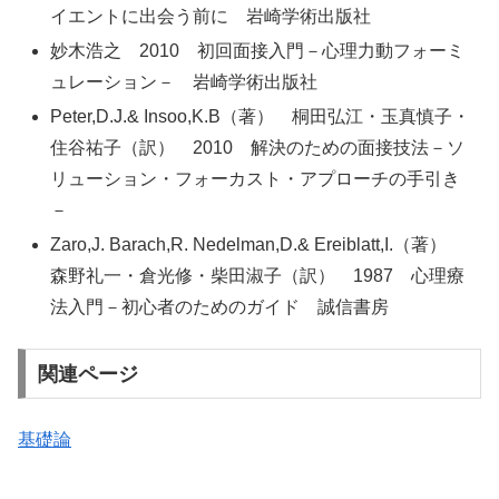
イエントに出会う前に 岩崎学術出版社
妙木浩之 2010 初回面接入門－心理力動フォーミ
ュレーション－ 岩崎学術出版社
Peter,D.J.& Insoo,K.B（著） 桐田弘江・玉真慎子・
住谷祐子（訳） 2010 解決のための面接技法－ソ
リューション・フォーカスト・アプローチの手引き
－
Zaro,J. Barach,R. Nedelman,D.& Ereiblatt,I.（著）
森野礼一・倉光修・柴田淑子（訳） 1987 心理療
法入門－初心者のためのガイド 誠信書房
関連ページ
基礎論