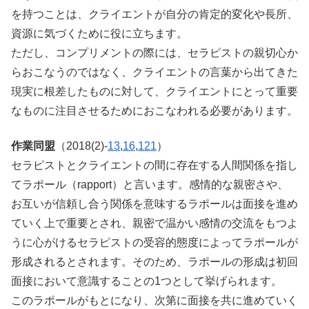
を持つことは、クライエントが自分の肯定的変化や長所、
資源に気づくために役に立ちます。
ただし、コンプリメントの際には、セラピストの親切心か
らおこなうのではなく、クライエントの言葉から出てきた
現実に根差したものに対して、クライエントにとって重要
なものに注目させるためにおこなわれる必要があります。
作業同盟
（2018(2)-
13
,
16
,
121
）
セラピストとクライエントの間に存在する人間関係を指し
てラポール（rapport）と言います
。感情的な親密さや、
お互いが信頼し合う関係を意味するラポールは面接を進め
ていく上で重要とされ、親密で温かい感情の交流をもつよ
うに心がけるセラピストの受容的態度によってラポールが
形成されるとされます。そのため、ラポールの形成は初回
面接において意識することの1つとして挙げられます。
このラポールがもとになり、次第に面接を共に進めていく