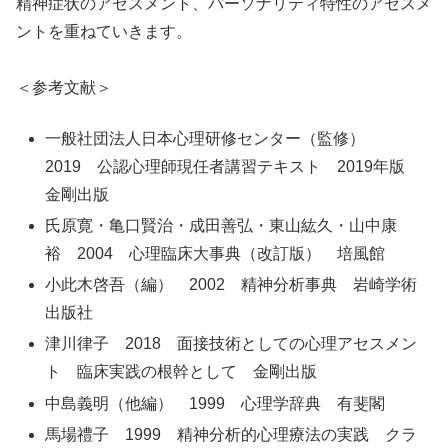
精神症状のアセスメント、パーソナリティ特性のアセスメ
ントを重ねていきます。
＜参考文献＞
一般社団法人日本心理研修センター（監修）
2019 公認心理師現任者講習テキスト 2019年版
金剛出版
氏原寛・亀口賢治・成田善弘・東山紘久・山中康
裕 2004 心理臨床大事典（改訂版） 培風館
小此木啓吾（編） 2002 精神分析事典 岩崎学術
出版社
津川律子 2018 面接技術としての心理アセスメン
ト 臨床実践の根幹として 金剛出版
中島義明（他編） 1999 心理学辞典 有斐閣
馬場禮子 1999 精神分析的心理療法の実践 クラ