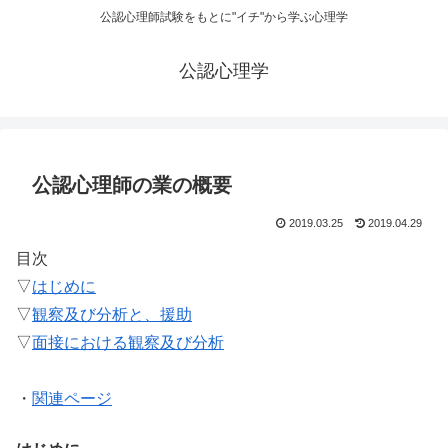
公認心理師試験をもとに"イチ"から学ぶ心理学
公認心理学
公認心理師の業の概要
2019.03.25
2019.04.29
目次
▽
はじめに
▽
観察及び分析と、援助
▽
面接における観察及び分析
・
関連ページ